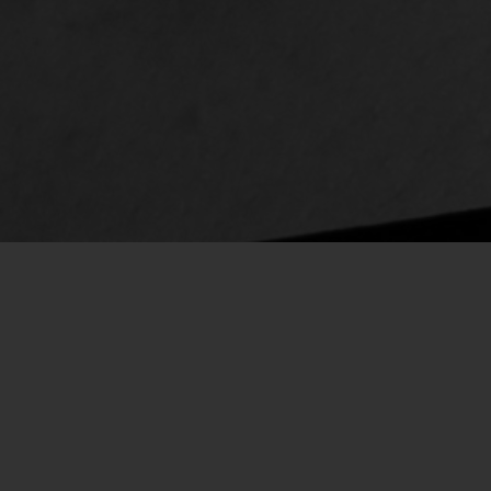
Kunsten at
instruere
et menneske
Unik online