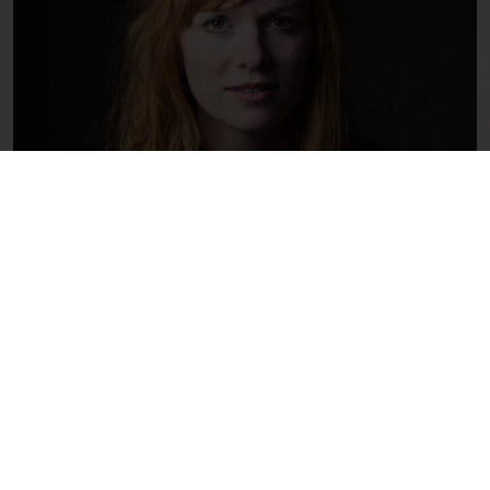
Du får konkrete redskaber og teknikker, der viser dig:
✅ Hvordan du dirigerer din model ind i forskellige
følelsesmæssige tilstande
✅ Hvordan du bryder igennem facader og skaber tillid
og kontakt